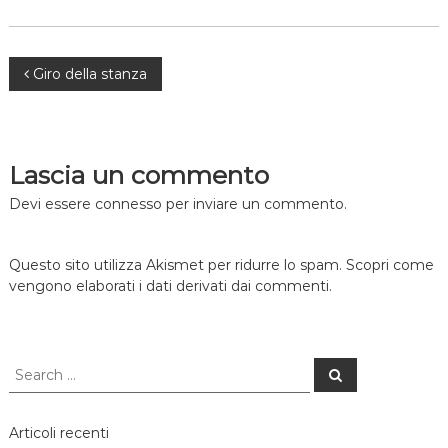
Navigazione
Giro della stanza
articoli
Lascia un commento
Devi essere
connesso
per inviare un commento.
Questo sito utilizza Akismet per ridurre lo spam.
Scopri come
vengono elaborati i dati derivati dai commenti
.
Search
Search
for:
Articoli recenti