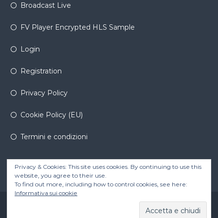
Broadcast Live
FV Player Encrypted HLS Sample
Login
Registration
Privacy Policy
Cookie Policy (EU)
Termini e condizioni
Privacy & Cookies: This site uses cookies. By continuing to use this
website, you agree to their use.
To find out more, including how to control cookies, see here:
Informativa sui cookie
Copyright © 2026
byWaves
All rights reserved. Theme:
Flash Pro
by
ThemeGrill. Powered by
WordPress