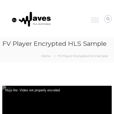
Skip
byWaves
to
your
content
sound
breeze
FV Player Encrypted HLS Sample
Home
FV Player Encrypted HLS Sample
Link
Embed
hlsjs-lite: Video not properly encoded