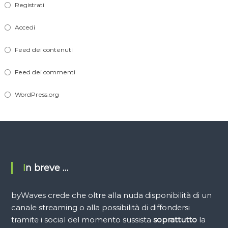
Registrati
Accedi
Feed dei contenuti
Feed dei commenti
WordPress.org
In breve …
byWaves crede che oltre alla nuda disponibilità di un
canale streaming o alla possibilità di diffondersi
tramite i social del momento sussista
soprattutto
la