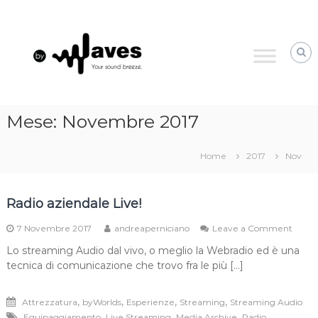
Skip
byWaves
to
your
content
sound
breeze
Mese:
Novembre 2017
Home
2017
Nov
Radio aziendale Live!
on
7 Novembre 2017
andreaperniciano
Leave a Comment
Radio
Lo streaming Audio dal vivo, o meglio la Webradio ed è una
azien
tecnica di comunicazione che trovo fra le più […]
Live!
,
,
,
,
Attrezzatura
byWorlds
Esperienze
Streaming
Streaming Audio
,
,
,
,
Equipaggiamento
Live Streaming
Media Archive
Radio