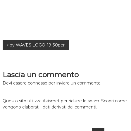
Navigazione
by WAVES LOGO-19-30per
articoli
Lascia un commento
Devi essere
connesso
per inviare un commento.
Questo sito utilizza Akismet per ridurre lo spam.
Scopri come
vengono elaborati i dati derivati dai commenti
.
Search