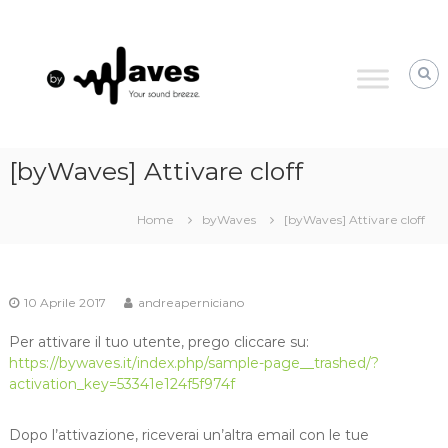
Skip
byWaves
to
your
content
sound
breeze
[byWaves] Attivare cloff
Home
byWaves
[byWaves] Attivare cloff
10 Aprile 2017
andreaperniciano
Per attivare il tuo utente, prego cliccare su:
https://bywaves.it/index.php/sample-page__trashed/?
activation_key=53341e124f5f974f
Dopo l’attivazione, riceverai un’altra email con le tue