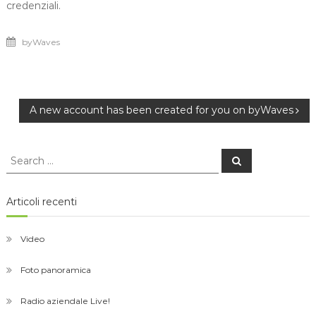
credenziali.
byWaves
Navigazione
A new account has been created for you on byWaves
articoli
Search
Search
for:
Articoli recenti
Video
Foto panoramica
Radio aziendale Live!