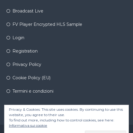
Broadcast Live
FV Player Encrypted HLS Sample
Login
Registration
Privacy Policy
Cookie Policy (EU)
Termini e condizioni
Privacy & Cookies: This site uses cookies. By continuing to use this
website, you agree to their use.
To find out more, including how to control cookies, see here:
Informativa sui cookie