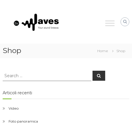
Skip
byWaves
to
your
content
sound
breeze
Shop
Home
Shop
Search
Search
for:
Articoli recenti
Video
Foto panoramica