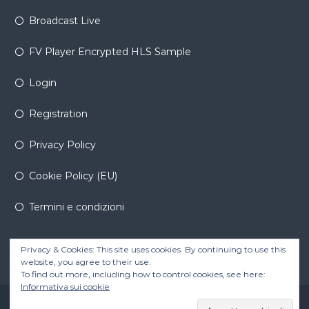
Broadcast Live
FV Player Encrypted HLS Sample
Login
Registration
Privacy Policy
Cookie Policy (EU)
Termini e condizioni
Privacy & Cookies: This site uses cookies. By continuing to use this
website, you agree to their use.
To find out more, including how to control cookies, see here:
Informativa sui cookie
Copyright © 2026
byWaves
All rights reserved. Theme:
Flash Pro
by