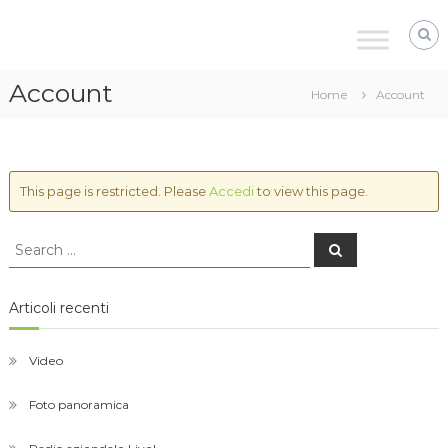
Skip
byWaves
to
your
content
sound
breeze
Account
Home
Account
This page is restricted. Please
Accedi
to view this page.
Search
Search
for:
Articoli recenti
Video
Foto panoramica